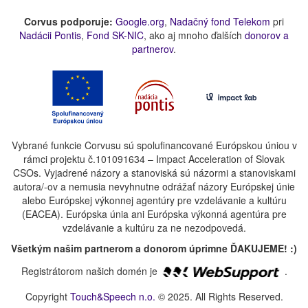
Corvus podporuje:
Google.org
,
Nadačný fond Telekom
pri
Nadácii Pontis
,
Fond SK-NIC
, ako aj mnoho ďalších
donorov a
partnerov
.
Vybrané funkcie Corvusu sú spolufinancované Európskou úniou v
rámci projektu č.101091634 – Impact Acceleration of Slovak
CSOs. Vyjadrené názory a stanoviská sú názormi a stanoviskami
autora/-ov a nemusia nevyhnutne odrážať názory Európskej únie
alebo Európskej výkonnej agentúry pre vzdelávanie a kultúru
(EACEA). Európska únia ani Európska výkonná agentúra pre
vzdelávanie a kultúru za ne nezodpovedá.
Všetkým našim partnerom a donorom úprimne ĎAKUJEME! :)
Registrátorom našich domén je
.
Copyright
Touch&Speech n.o.
© 2025. All Rights Reserved.