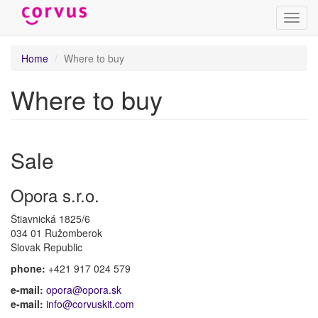
Toggl
navig
Skip
Home
Where to buy
to
main
Where to buy
content
Sale
Opora s.r.o.
Štiavnická 1825/6
034 01 Ružomberok
Slovak Republic
phone:
+421 917 024 579
e-mail:
opora@opora.sk
e-mail:
info@corvuskit.com